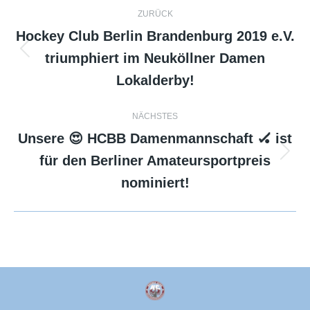
Kommentarnavigation
ZURÜCK
Hockey Club Berlin Brandenburg 2019 e.V.
triumphiert im Neuköllner Damen
Vorheriger
Beitrag:
Lokalderby!
NÄCHSTES
Unsere 😍 HCBB Damenmannschaft 🏑 ist
für den Berliner Amateursportpreis
Nächster
Beitrag:
nominiert!