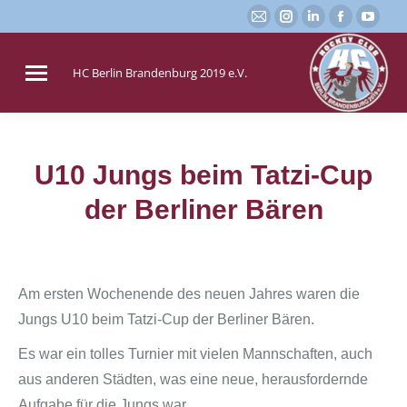
E-
Instagram
Linkedin
Faceboo
You
Mail
page
page
page
page
page
opens
opens
opens
open
HC Berlin Brandenburg 2019 e.V.
opens
in
in
in
in
in
new
new
new
new
new
window
window
window
win
window
U10 Jungs beim Tatzi-Cup
Sie befinden sich hier:
der Berliner Bären
Am ersten Wochenende des neuen Jahres waren die
Jungs U10 beim Tatzi-Cup der Berliner Bären.
Es war ein tolles Turnier mit vielen Mannschaften, auch
aus anderen Städten, was eine neue, herausfordernde
Aufgabe für die Jungs war.