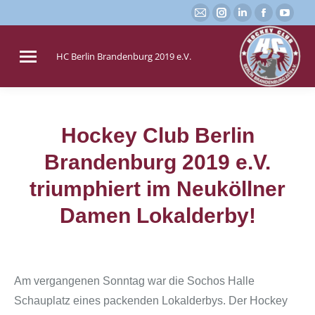
E-
Instagram
Linkedin
Faceboo
You
Mail
page
page
page
page
page
opens
opens
opens
open
HC Berlin Brandenburg 2019 e.V.
opens
in
in
in
in
in
new
new
new
new
new
window
window
window
win
window
Hockey Club Berlin
Brandenburg 2019 e.V.
Sie befinden sich hier:
triumphiert im Neuköllner
Damen Lokalderby!
Am vergangenen Sonntag war die Sochos Halle
Schauplatz eines packenden Lokalderbys. Der Hockey