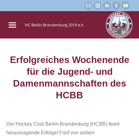
E-
Instagram
Linkedin
Faceboo
You
Mail
page
page
page
page
page
opens
opens
opens
open
HC Berlin Brandenburg 2019 e.V.
opens
in
in
in
in
in
new
new
new
new
new
window
window
window
win
window
Erfolgreiches Wochenende
für die Jugend- und
Sie befinden sich hier:
Damenmannschaften des
HCBB
Der Hockey Club Berlin-Brandenburg (HCBB) feiert
herausragende Erfolge! Fünf von sieben