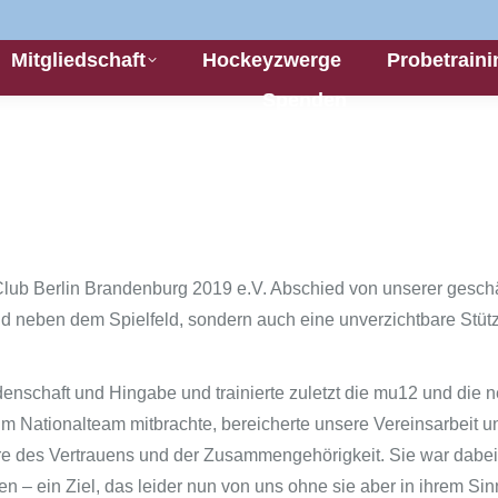
Mitgliedschaft
Hockeyzwerge
Probetraini
Spenden
ub Berlin Brandenburg 2019 e.V. Abschied von unserer geschätz
und neben dem Spielfeld, sondern auch eine unverzichtbare Stü
nschaft und Hingabe und trainierte zuletzt die mu12 und die n
m Nationalteam mitbrachte, bereicherte unsere Vereinsarbeit un
phäre des Vertrauens und der Zusammengehörigkeit. Sie war dabe
hren – ein Ziel, das leider nun von uns ohne sie aber in ihrem S