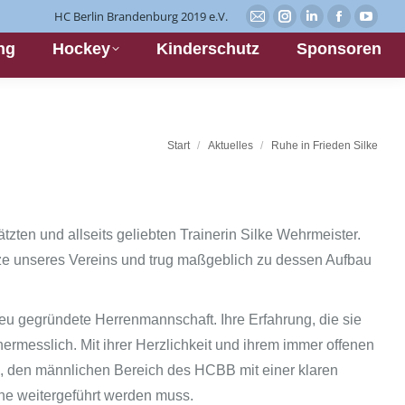
HC Berlin Brandenburg 2019 e.V.
E-
Instagram
Linkedin
Facebook
YouT
ng
Hockey
Kinderschutz
Sponsoren
Mail
page
page
page
page
page
opens
opens
opens
opens
opens
in
in
in
in
in
new
new
new
new
new
window
window
window
wind
Start
Aktuelles
Ruhe in Frieden Silke
window
ten und allseits geliebten Trainerin Silke Wehrmeister.
tze unseres Vereins und trug maßgeblich zu dessen Aufbau
eu gegründete Herrenmannschaft. Ihre Erfahrung, die sie
ermesslich. Mit ihrer Herzlichkeit und ihrem immer offenen
i, den männlichen Bereich des HCBB mit einer klaren
inne weitergeführt werden muss.