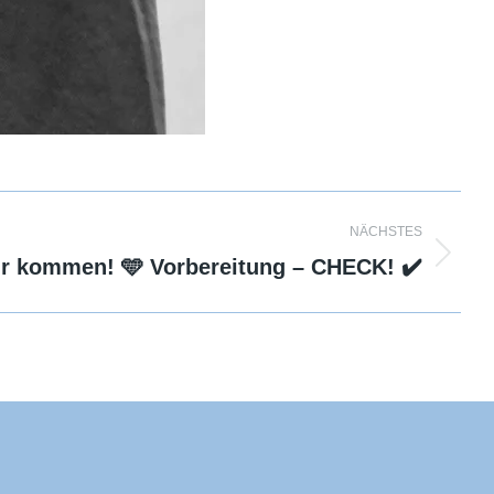
NÄCHSTES
ir kommen! 🩵 Vorbereitung – CHECK! ✔️