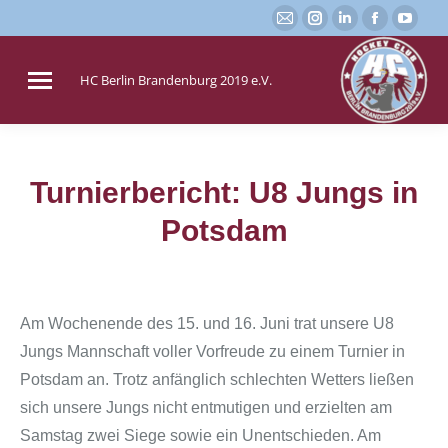
E-
Instagram
Linkedin
Faceboo
You
Mail
page
page
page
page
page
opens
opens
opens
open
HC Berlin Brandenburg 2019 e.V.
opens
in
in
in
in
in
new
new
new
new
new
window
window
window
win
window
Turnierbericht: U8 Jungs in
Sie befinden sich hier:
Potsdam
Am Wochenende des 15. und 16. Juni trat unsere U8
Jungs Mannschaft voller Vorfreude zu einem Turnier in
Potsdam an. Trotz anfänglich schlechten Wetters ließen
sich unsere Jungs nicht entmutigen und erzielten am
Samstag zwei Siege sowie ein Unentschieden. Am