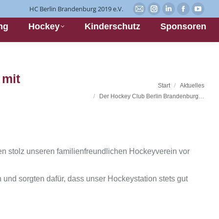
HC Berlin Brandenburg 2019 e.V.
E-
Instagram
Linkedin
Facebook
YouT
ng
Hockey
Kinderschutz
Sponsoren
Mail
page
page
page
page
page
opens
opens
opens
opens
opens
in
in
in
in
in
new
new
new
new
 mit
new
window
window
window
wind
Start
Aktuelles
window
Der Hockey Club Berlin Brandenburg…
n stolz unseren familienfreundlichen Hockeyverein vor
und sorgten dafür, dass unser Hockeystation stets gut