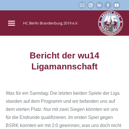
E-
Instagram
Linkedin
Faceboo
You
Mail
page
page
page
page
page
opens
opens
opens
open
HC Berlin Brandenburg 2019 e.V.
opens
in
in
in
in
in
new
new
new
new
new
window
window
window
win
window
Bericht der wu14
Sie befinden sich hier:
Ligamannschaft
Was für ein Samstag: Die letzten beiden Spiele der Liga
standen auf dem Programm und wir befanden uns auf
dem vierten Platz. Nur mit zwei Siegen könnten wir uns
für die Endrunde qualifizieren. Im ersten Spiel gegen
BSRK konnten wir mit 2:0 gewinnen, was uns doch recht