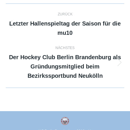
Kommentarnavigation
ZURÜCK
Letzter Hallenspieltag der Saison für die
Vorheriger
mu10
Beitrag:
NÄCHSTES
Der Hockey Club Berlin Brandenburg als
Gründungsmitglied beim
Nächster
Beitrag:
Bezirkssportbund Neukölln