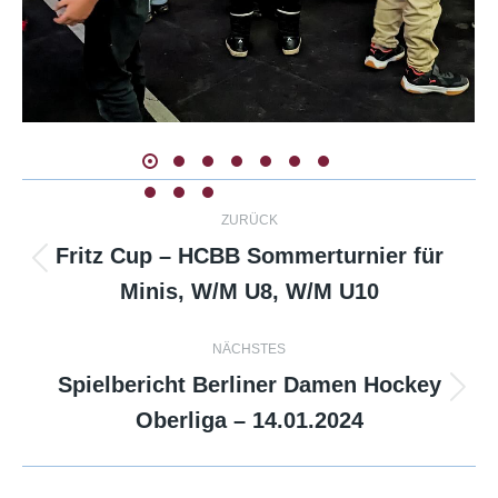
Kommentarnavigation
ZURÜCK
Fritz Cup – HCBB Sommerturnier für
Vorheriger
Minis, W/M U8, W/M U10
Beitrag:
NÄCHSTES
Spielbericht Berliner Damen Hockey
Nächster
Oberliga – 14.01.2024
Beitrag: