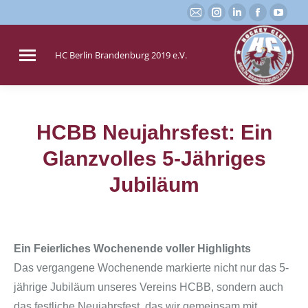
E-
Instagram
Linkedin
Faceboo
You
Mail
page
page
page
page
page
opens
opens
opens
open
HC Berlin Brandenburg 2019 e.V.
opens
in
in
in
in
in
new
new
new
new
new
window
window
window
win
window
HCBB Neujahrsfest: Ein
Glanzvolles 5-Jähriges
Sie befinden sich hier:
Jubiläum
Ein Feierliches Wochenende voller Highlights
Das vergangene Wochenende markierte nicht nur das 5-
jährige Jubiläum unseres Vereins HCBB, sondern auch
das festliche Neujahrsfest, das wir gemeinsam mit