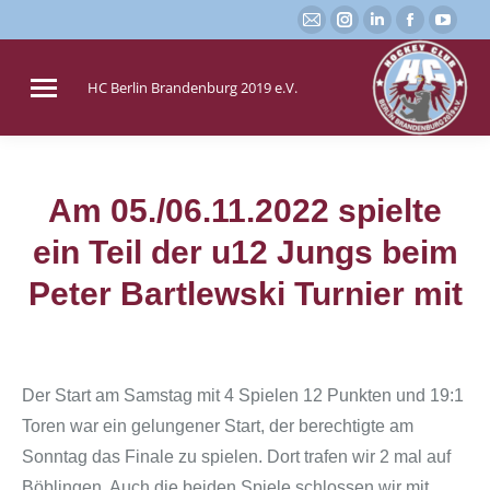
E-
Instagram
Linkedin
Faceboo
You
Mail
page
page
page
page
page
opens
opens
opens
open
HC Berlin Brandenburg 2019 e.V.
opens
in
in
in
in
in
new
new
new
new
new
window
window
window
win
window
Am 05./06.11.2022 spielte
ein Teil der u12 Jungs beim
Sie befinden sich hier:
Peter Bartlewski Turnier mit
Der Start am Samstag mit 4 Spielen 12 Punkten und 19:1
Toren war ein gelungener Start, der berechtigte am
Sonntag das Finale zu spielen. Dort trafen wir 2 mal auf
Böblingen. Auch die beiden Spiele schlossen wir mit