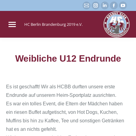
E-
Instagram
Linkedin
Faceboo
You
Mail
page
page
page
page
page
opens
opens
opens
open
HC Berlin Brandenburg 2019 e.V.
opens
in
in
in
in
in
new
new
new
new
new
window
window
window
win
window
Weibliche U12 Endrunde
Sie befinden sich hier:
Es ist geschafft! Wir als HCBB durften unsere erste
Endrunde auf unserem Heim-Sportplatz ausrichten.
Es war ein tolles Event, die Eltern der Mädchen haben
ein riesen Buffet aufgetischt, von Hot Dogs, Kuchen,
Muffins bis hin zu Kaffee, Tee und sonstigen Getränken
hat es an nichts gefehlt.