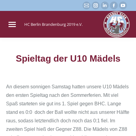
E-
Instagram
Linkedin
Faceboo
You
Mail
page
page
page
page
page
opens
opens
opens
open
HC Berlin Brandenburg 2019 e.V.
opens
in
in
in
in
in
new
new
new
new
new
window
window
window
win
window
Spieltag der U10 Mädels
Sie befinden sich hier:
An diesem sonnigen Samstag hatten unsere U10 Mädels
den ersten Spieltag nach den Sommerferien. Mit viel
Spaß starteten sie gut ins 1. Spiel gegen BHC. Lange
stand es 0:0 doch der Ball wollte nicht aus unserer Hälfte
raus, sodass letztendlich doch noch das 0:1 fiel. Im
zweiten Spiel hieß der Gegner Z88. Die Mädels von Z88