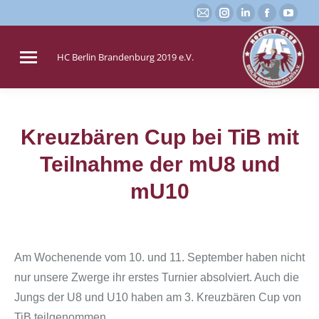
E-
Instagram
Linkedin
Faceboo
You
Mail
page
page
page
page
page
opens
opens
opens
open
HC Berlin Brandenburg 2019 e.V.
opens
in
in
in
in
in
new
new
new
new
new
window
window
window
win
window
Kreuzbären Cup bei TiB mit
Teilnahme der mU8 und
Sie befinden sich hier:
mU10
Am Wochenende vom 10. und 11. September haben nicht
nur unsere Zwerge ihr erstes Turnier absolviert. Auch die
Jungs der U8 und U10 haben am 3. Kreuzbären Cup von
TiB teilgenommen.