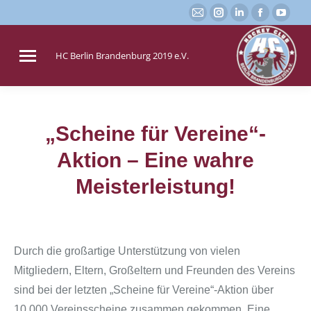
E-
Instagram
Linkedin
Faceboo
You
Mail
page
page
page
page
page
opens
opens
opens
open
HC Berlin Brandenburg 2019 e.V.
opens
in
in
in
in
in
new
new
new
new
new
window
window
window
win
window
„Scheine für Vereine“-
Aktion – Eine wahre
Sie befinden sich hier:
Meisterleistung!
Durch die großartige Unterstützung von vielen
Mitgliedern, Eltern, Großeltern und Freunden des Vereins
sind bei der letzten „Scheine für Vereine“-Aktion über
10.000 Vereinsscheine zusammen gekommen. Eine