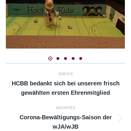
Kommentarnavigation
ZURÜCK
HCBB bedankt sich bei unserem frisch
Vorheriger
gewählten ersten Ehrenmitglied
Beitrag:
NÄCHSTES
Corona-Bewältigungs-Saison der
Nächster
wJA/wJB
Beitrag: