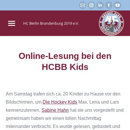
E-
Instagram
Linkedin
Faceboo
You
Mail
page
page
page
page
page
opens
opens
opens
open
HC Berlin Brandenburg 2019 e.V.
opens
in
in
in
in
in
new
new
new
new
new
window
window
window
win
window
Online-Lesung bei den
Sie befinden sich hier:
HCBB Kids
Am Samstag trafen sich ca. 20 Kinder zu Hause vor den
Bildschirmen, um
Die Hockey Kids
Max, Lena und Lars
kennenzulernen.
Sabine Hahn
hat sie uns vorgestellt und
gemeinsam haben wir einen tollen Nachmittag
miteinander verbracht. Es wurde gelesen, gebastelt und