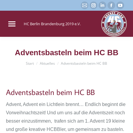
E-
Instagram
Linkedin
Faceboo
You
Mail
page
page
page
page
page
opens
opens
opens
open
HC Berlin Brandenburg 2019 e.V.
opens
in
in
in
in
in
new
new
new
new
new
window
window
window
win
Adventsbasteln beim HC BB
window
Sie befinden sich hier:
Start
Aktuelles
Adventsbasteln beim HC BB
Adventsbasteln beim HC BB
Advent, Advent ein Lichtlein brennt… Endlich beginnt die
Vorweihnachtszeit! Und um uns auf die Adventszeit noch
besser einzustimmen, trafen sich am 1. Advent 19 kleine
und große kreative HCBBler, um gemeinsam zu basteln.