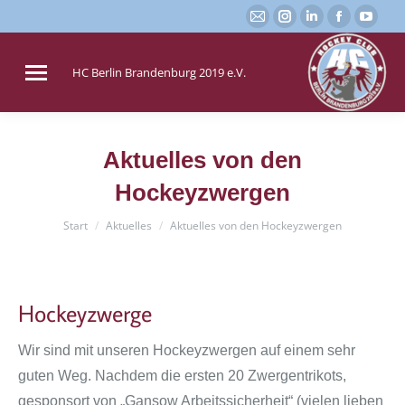
E-
Instagram
Linkedin
Faceboo
You
Mail
page
page
page
page
page
opens
opens
opens
open
HC Berlin Brandenburg 2019 e.V.
opens
in
in
in
in
in
new
new
new
new
new
window
window
window
win
Aktuelles von den
window
Hockeyzwergen
Sie befinden sich hier:
Start
Aktuelles
Aktuelles von den Hockeyzwergen
Hockeyzwerge
Wir sind mit unseren Hockeyzwergen auf einem sehr
guten Weg. Nachdem die ersten 20 Zwergentrikots,
gesponsort von „Gansow Arbeitssicherheit“ (vielen lieben