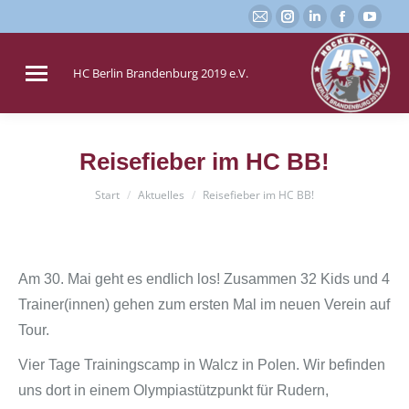
E-
Instagram
Linkedin
Faceboo
You
Mail
page
page
page
page
page
opens
opens
opens
open
HC Berlin Brandenburg 2019 e.V.
opens
in
in
in
in
in
new
new
new
new
new
window
window
window
win
Reisefieber im HC BB!
window
Sie befinden sich hier:
Start
Aktuelles
Reisefieber im HC BB!
Am 30. Mai geht es endlich los! Zusammen 32 Kids und 4
Trainer(innen) gehen zum ersten Mal im neuen Verein auf
Tour.
Vier Tage Trainingscamp in Walcz in Polen. Wir befinden
uns dort in einem Olympiastützpunkt für Rudern,